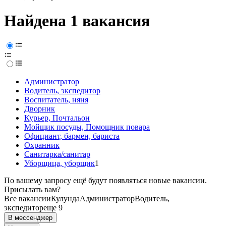
Найдена 1 вакансия
Администратор
Водитель, экспедитор
Воспитатель, няня
Дворник
Курьер, Почтальон
Мойщик посуды, Помощник повара
Официант, бармен, бариста
Охранник
Санитарка/санитар
Уборщица, уборщик
1
По вашему запросу ещё будут появляться новые вакансии.
Присылать вам?
Все вакансии
Кулунда
Администратор
Водитель,
экспедитор
еще 9
В мессенджер