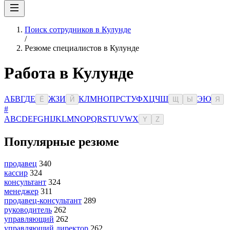
Поиск сотрудников в Кулунде
/
Резюме специалистов в Кулунде
Работа в Кулунде
А
Б
В
Г
Д
Е
Ж
З
И
К
Л
М
Н
О
П
Р
С
Т
У
Ф
Х
Ц
Ч
Ш
Э
Ю
Ё
Й
Щ
Ы
Я
#
A
B
C
D
E
F
G
H
I
J
K
L
M
N
O
P
Q
R
S
T
U
V
W
X
Y
Z
Популярные резюме
продавец
340
кассир
324
консультант
324
менеджер
311
продавец-консультант
289
руководитель
262
управляющий
262
управляющий директор
262