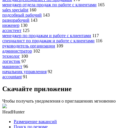
менеджер отдела продаж по работе с клиентами
165
sales specialist
160
подсобный рабочий
143
разнорабочий
143
инженер
130
ассистент
125
менеджер по продажам и работе с клиентами
117
специалист по продажам и работе с клиентами
116
руководитель организации
109
администратор
102
технолог
100
логистик
97
машинист
96
начальник управления
92
accountant
91
Скачайте приложение
Чтобы получать уведомления о приглашениях мгновенно
HeadHunter
Размещение вакансий
Поиск по резюме