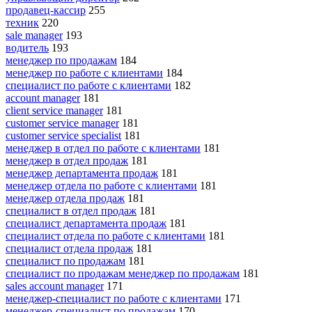
продавец-кассир
255
техник
220
sale manager
193
водитель
193
менеджер по продажам
184
менеджер по работе с клиентами
184
специалист по работе с клиентами
182
account manager
181
client service manager
181
customer service manager
181
customer service specialist
181
менеджер в отдел по работе с клиентами
181
менеджер в отдел продаж
181
менеджер департамента продаж
181
менеджер отдела по работе с клиентами
181
менеджер отдела продаж
181
специалист в отдел продаж
181
специалист департамента продаж
181
специалист отдела по работе с клиентами
181
специалист отдела продаж
181
специалист по продажам
181
специалист по продажам менеджер по продажам
181
sales account manager
171
менеджер-специалист по работе с клиентами
171
менеджер-специалист по продажам
170