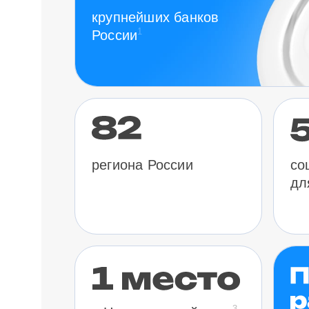
крупнейших банков
1
России
региона России
со
дл
3