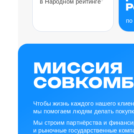
в Народном рейтинге
по
Чтобы жизнь каждого нашего клиен
мы помогаем людям делать покупк
Мы строим партнёрства и финанси
и рыночные государственные компа