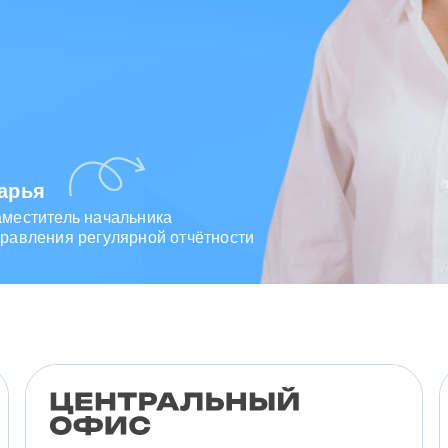
арья
аместитель начальника
равления регулярной отчётности