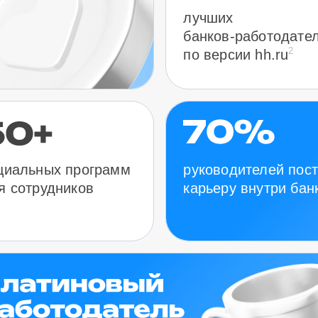
лучших
банков-работодате
2
по версии hh.ru
руководителей пос
циальных программ
карьеру внутри бан
я сотрудников