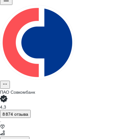
ПАО
Совкомбанк
4,3
8 874 отзыва
·