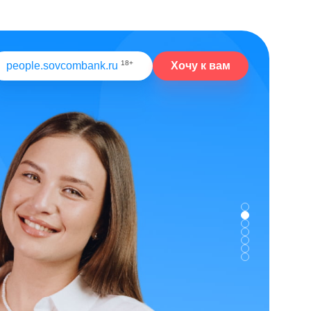
18+
Хочу к вам
people.sovcombank.ru