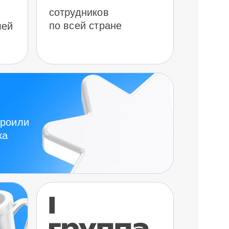
сотрудников
по всей стране
лей
троили
ка