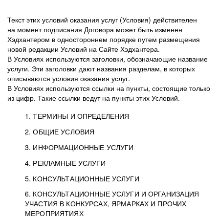
Текст этих условий оказания услуг (Условия) действителен
на момент подписания Договора может быть изменен
Хэдхантером в одностороннем порядке путем размещения
новой редакции Условий на Сайте Хэдхантера.
В Условиях используются заголовки, обозначающие название
услуги. Эти заголовки дают названия разделам, в которых
описываются условия оказания услуг.
В Условиях используются ссылки на пункты, состоящие только
из цифр. Такие ссылки ведут на пункты этих Условий.
1. ТЕРМИНЫ И ОПРЕДЕЛЕНИЯ
2. ОБЩИЕ УСЛОВИЯ
3. ИНФОРМАЦИОННЫЕ УСЛУГИ
1.1. Хэдхантер, или
Хэдхантер, ООО
4. РЕКЛАМНЫЕ УСЛУГИ
HeadHunter, или
«Хэдхантер», ИНН
2.1. Типы и статусы регистрации
5. КОНСУЛЬТАЦИОННЫЕ УСЛУГИ
Исполнитель
7718620740, адрес:
Типы регистрации
3.1. Предоставление доступа к базе данных
2.2. Активация услуг
6. КОНСУЛЬТАЦИОННЫЕ УСЛУГИ И ОРГАНИЗАЦИЯ
125047, г. Москва,
резюме с предложениями Соискателей
Описание и активация
УЧАСТИЯ В КОНКУРСАХ, ЯРМАРКАХ И ПРОЧИХ
2.1.1. Заказчику может быть присвоен один
4.0. Общие условия оказания рекламных услуг
внутригородская
о трудоустройстве с возможностью просмотра
МЕРОПРИЯТИЯХ
из Типов регистраций.
территория
4.0.1. Хэдхантер оказывает Заказчику услугу